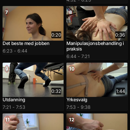
7
8
0:20
0:36
Det beste med jobben
Manipulasjonsbehandling i
praksis
6:23
- 6:44
6:44
- 7:21
9
10
0:32
1:44
Utdanning
Yrkesvalg
7:21
- 7:53
7:53
- 9:38
11
12