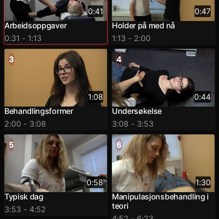
0:41
0:47
Arbeidsoppgaver
Holder på med nå
0:31
- 1:13
1:13
- 2:00
3
4
1:08
0:44
Behandlingsformer
Undersøkelse
2:00
- 3:08
3:08
- 3:53
5
6
0:58
1:30
Typisk dag
Manipulasjonsbehandling i
teori
3:53
- 4:52
4:52
- 6:23