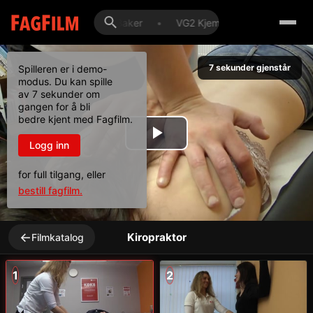
IT-konsulent
•
Baker
•
VG2 Kjemiprosess
•
VG2 
7
sekunder gjenstår
Spilleren er i demo-
modus. Du kan spille
av 7 sekunder om
gangen for å bli
bedre kjent med Fagfilm.
Play
Logg inn
for full tilgang, eller
Video
bestill fagfilm.
←
Kiropraktor
Filmkatalog
1
2